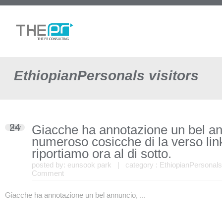
EthiopianPersonals visitors
24
Giacche ha annotazione un bel an
May
numeroso cosicche di la verso link
riportiamo ora al di sotto.
posted by:
eunsook park
| category :
EthiopianPersonals 
Comment
Giacche ha annotazione un bel annuncio, ...