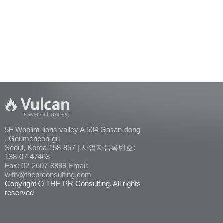
5F Woolim-lions valley A 504 Gasan-dong
, Geumcheon-gu
Seoul, Korea 158-857 | 사업자등록번호:
138-07-47463
Fax:
02-2607-8899
Email:
with@theprconsulting.com
Copyright © THE PR Consulting. All rights
reserved