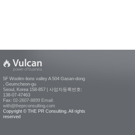
5F Woolim-lions valley A 504 Gasan-dong
, Geumcheon-gu
Seoul, Korea 158-857 | 사업자등록번호:
138-07-47463
Fax:
02-2607-8899
Email:
with@theprconsulting.com
Copyright © THE PR Consulting. All rights
reserved