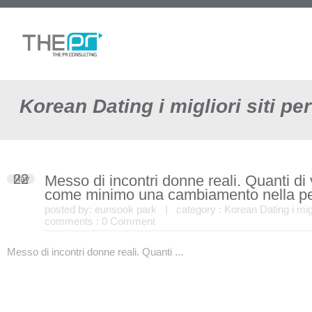
Korean Dating i migliori siti per
22
Messo di incontri donne reali. Quanti di
May
come minimo una cambiamento nella p
posted by:
eunsook park
| category :
Korean Dating i migli
comments :
0 Comment
Messo di incontri donne reali. Quanti ...